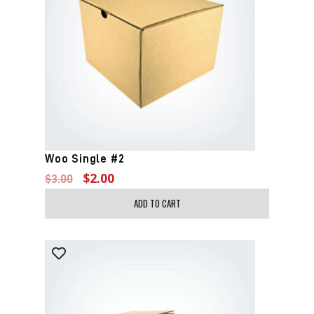
Woo Single #2
$
2.00
$
3.00
ADD TO CART