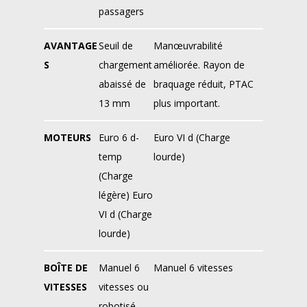
passagers
AVANTAGE
Seuil de
Manœuvrabilité
S
chargement
améliorée. Rayon de
abaissé de
braquage réduit, PTAC
13 mm
plus important.
MOTEURS
Euro 6 d-
Euro VI d (Charge
temp
lourde)
(Charge
légère) Euro
VI d (Charge
lourde)
BOÎTE DE
Manuel 6
Manuel 6 vitesses
VITESSES
vitesses ou
robotisé