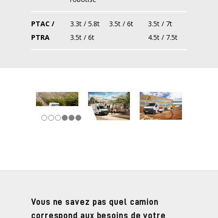
PTAC /
3.3t / 5.8t
3.5t / 6t
3.5t / 7t
PTRA
3.5t / 6t
4.5t / 7.5t
Vous ne savez pas quel camion
correspond aux besoins de votre