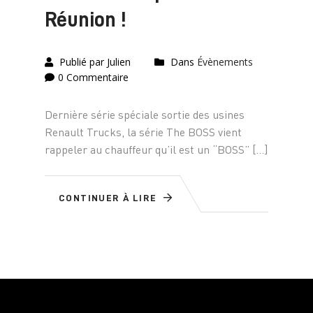
Réunion !
Publié par Julien
Dans
Évènements
0 Commentaire
Dernière série spéciale sortie des usines
Renault Trucks, la série The BOSS vient
rappeler au chauffeur qu’il est un “BOSS” […]
CONTINUER À LIRE